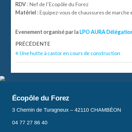
RDV
: Nef de l’Ecopôle du Forez
Matériel :
Equipez-vous de chaussures de marche 
Evenement organisé par la
LPO AURA Délégation t
PRÉCÉDENTE
Une hutte à castor en cours de construction
Écopôle du Forez
3 Chemin de Turagneux – 42110 CHAMBÉON
04 77 27 86 40