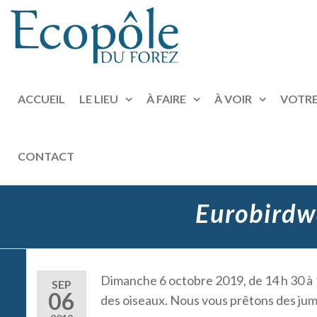
ECOPÔLE
Au
DU
coeur
FOREZ
de la
ACCUEIL
LE LIEU
À FAIRE
À VOIR
VOTRE
Loire
CONTACT
Eurobirdwa
Dimanche 6 octobre 2019, de 14 h 30 à 
SEP
06
des oiseaux. Nous vous prêtons des jume