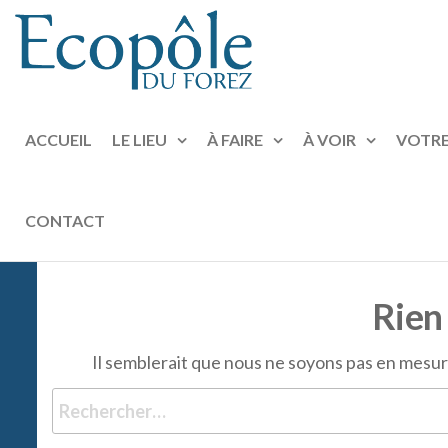
ECOPÔLE
Au
DU
coeur
FOREZ
de la
ACCUEIL
LE LIEU
À FAIRE
À VOIR
VOTRE
Loire
CONTACT
Rien 
Il semblerait que nous ne soyons pas en mesu